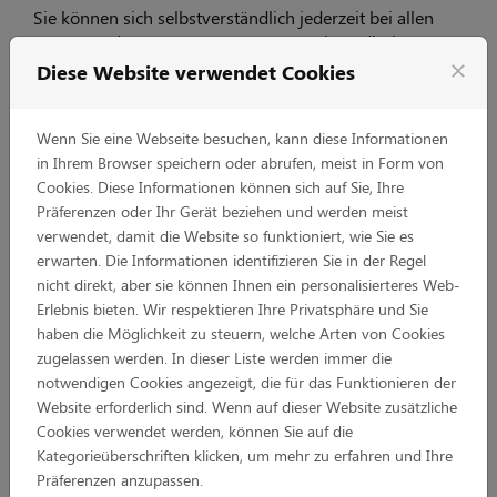
Sie können sich selbstverständlich jederzeit bei allen
Fragen und Anregungen zum Datenschutz direkt an
unseren Datenschutzbeauftragten wenden.
Diese Website verwendet Cookies
close
3. Ihre Datenschutzrechte
Wenn Sie eine Webseite besuchen, kann diese Informationen
Im Zusammenhang mit der Verarbeitung Ihrer
in Ihrem Browser speichern oder abrufen, meist in Form von
personenbezogenen Daten stehen Ihnen, nach
Cookies. Diese Informationen können sich auf Sie, Ihre
Vorliegen der entsprechenden Voraussetzungen,
Präferenzen oder Ihr Gerät beziehen und werden meist
folgende Rechte zu:
verwendet, damit die Website so funktioniert, wie Sie es
erwarten. Die Informationen identifizieren Sie in der Regel
gemäß Art. 15 DSGVO Auskunft über Ihre von uns
nicht direkt, aber sie können Ihnen ein personalisierteres Web-
verarbeiteten personenbezogenen Daten zu
Erlebnis bieten. Wir respektieren Ihre Privatsphäre und Sie
verlangen,
haben die Möglichkeit zu steuern, welche Arten von Cookies
gemäß Art. 16 DSGVO unverzüglich die
zugelassen werden. In dieser Liste werden immer die
Berichtigung unrichtiger oder Vervollständigung
notwendigen Cookies angezeigt, die für das Funktionieren der
Ihrer bei uns gespeicherten personenbezogenen
Website erforderlich sind. Wenn auf dieser Website zusätzliche
Daten zu verlangen,
Cookies verwendet werden, können Sie auf die
gemäß Art. 17 DSGVO die Löschung Ihrer bei uns
Kategorieüberschriften klicken, um mehr zu erfahren und Ihre
gespeicherten personenbezogenen Daten zu
Präferenzen anzupassen.
verlangen,