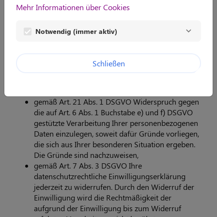
gemäß Art. 18 DSGVO die Einschränkung der
Mehr Informationen über Cookies
Verarbeitung Ihrer personenbezogenen Daten zu
verlangen,
Notwendig (immer aktiv)
gemäß Art. 20 DSGVO Ihre personenbezogenen
Daten, die Sie uns bereitgestellt haben, in einem
strukturierten, gängigen und maschinenlesebaren
Schließen
Format zu erhalten oder die Übermittlung an
einen anderen Verantwortlichen zu verlangen
(Portabilität),
gemäß Art. 21 Abs. 1 DSGVO Widerspruch gegen
die auf Art. 6 Abs. 1 Buchstabe e) und f) DSGVO
gestützte Verarbeitung Ihrer personenbezogenen
Daten einzulegen, soweit dafür Gründe vorliegen,
die sich aus Ihrer besonderen Situation ergeben.
Die Gründe sind nachzuweisen,
gemäß Art. 7 Abs. 3 DSGVO Ihre
datenschutzrechtliche Einwilligungserklärung
jederzeit zu widerrufen. Durch den Widerruf der
Einwilligung wird die Rechtmäßigkeit der
aufgrund der Einwilligung bis zum Widerruf