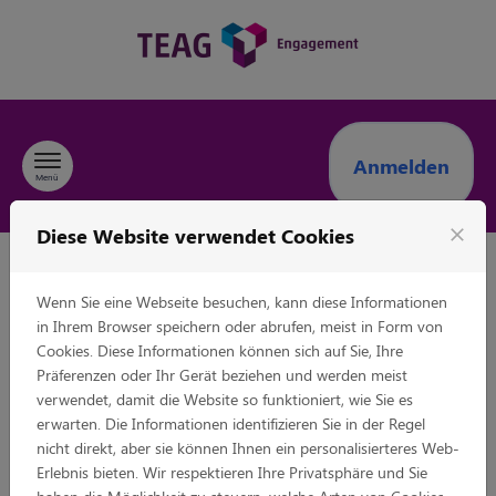
Zum Inhalt springen
Anmelden
Menü
Diese Website verwendet Cookies
close
Anträge TEAG
Wenn Sie eine Webseite besuchen, kann diese Informationen
Thüringer Energie AG
in Ihrem Browser speichern oder abrufen, meist in Form von
Cookies. Diese Informationen können sich auf Sie, Ihre
Präferenzen oder Ihr Gerät beziehen und werden meist
Willkommen in unserem TEAG-Engagement-Tool.
verwendet, damit die Website so funktioniert, wie Sie es
erwarten. Die Informationen identifizieren Sie in der Regel
Aus Thüringen, für Thüringen: Als kommunales
nicht direkt, aber sie können Ihnen ein personalisierteres Web-
Unternehmen hat die TEAG ein besonderes Interesse
Erlebnis bieten. Wir respektieren Ihre Privatsphäre und Sie
daran, gesellschaftliches und ehrenamtliches