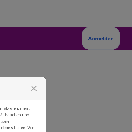
Anmelden
close
r abrufen, meist
rät beziehen und
ationen
Erlebnis bieten. Wir