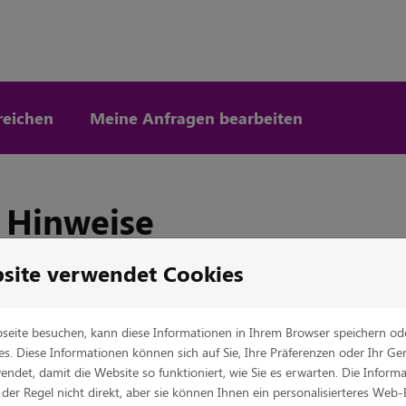
reichen
Meine Anfragen bearbeiten
e Hinweise
G
site verwendet Cookies
eite besuchen, kann diese Informationen in Ihrem Browser speichern ode
s. Diese Informationen können sich auf Sie, Ihre Präferenzen oder Ihr Ge
ndet, damit die Website so funktioniert, wie Sie es erwarten. Die Inform
in der Regel nicht direkt, aber sie können Ihnen ein personalisierteres Web-
chtlichen Sinne gemäß §55 Abs. 2 Rundfunkstaatsvertrag (RStV)