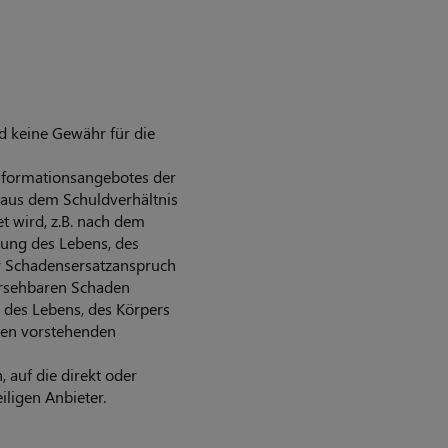
d keine Gewähr für die
nformationsangebotes der
 aus dem Schuldverhältnis
t wird, z.B. nach dem
zung des Lebens, des
er Schadensersatzanspruch
hersehbaren Schaden
g des Lebens, des Körpers
 den vorstehenden
 auf die direkt oder
iligen Anbieter.