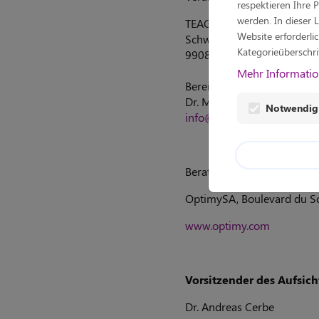
respektieren Ihre 
werden. In dieser 
TEAG Thüringer Energie A
Website erforderli
Schwerborner Straße 30
Kategorieüberschri
99087 Erfurt
Mehr Informatio
Bereich Kommunikation und
Dr. Matthias Sturm
Notwendig 
info@teag.de
Beratung, Konzeption und Re
OptimySA, Boulevard du Sou
www.optimy.com
Vorsitzender des Aufsich
Dr. Andreas Cerbe