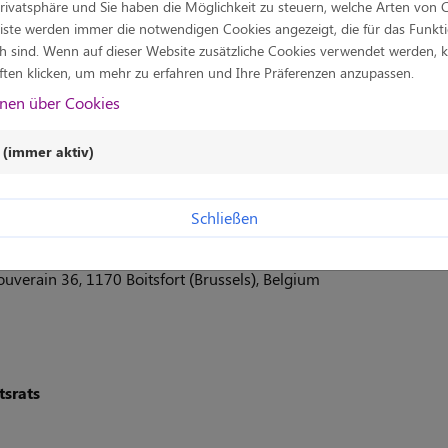
Privatsphäre und Sie haben die Möglichkeit zu steuern, welche Arten von 
Liste werden immer die notwendigen Cookies angezeigt, die für das Funkt
G
ch sind. Wenn auf dieser Website zusätzliche Cookies verwendet werden, k
ften klicken, um mehr zu erfahren und Ihre Präferenzen anzupassen.
nen über Cookies
 Öffentlichkeitsarbeit
(immer aktiv)
Schließen
alisierung (technischer Dienstleister)
verain 36, 1170 Boitsfort (Brussels), Belgium
tsrats